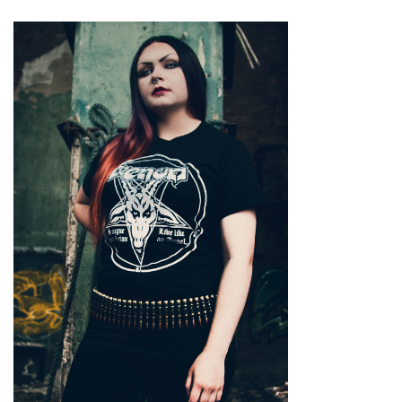
Hosen, Shorts & Le
Kilts
Bleichen
Röcke
Socken
Haarpflege
Korsetts
Shampoo & Spülu
Strumpfhosen & S
Haarfärbeanleitung