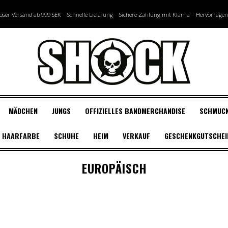
oser Versand ab 999 SEK – Schnelle Lieferung – Sichere Zahlung mit Klarna – Hervorrage
MÄDCHEN
JUNGS
OFFIZIELLES BANDMERCHANDISE
SCHMUC
HAARFARBE
SCHUHE
HEIM
VERKAUF
GESCHENKGUTSCHEI
LLER
E
LLER
N
MARKEN FÜR
ARMBAND
MANISCHE PANIK
KILLSTAR SCHUHE
ZUBEHÖR
SCHUHE OUTLET
LOOKBOOK
ZUBEHÖR
MERCHANDISE-
OHRRINGE
HERMANS FARBEN
NACH FARBE EINKAUFEN
NEUE FELSENSCHUHE
GESICHTSSC
KLEIDUNG U
BLOG
BA
RIN
WEG
VEG
EUROPÄISCH
ung ansehen
ung ansehen
sehen
MERCHANDISING-
STIEFEL
Masken
SCHLIESST EUCH DER DUNKLEN
Masken
ACCESSOIRES
UV-Haarfarbe
STAHLKAPPE
UP
IM ANGEBO
MER
SCH
che
STOFFE
Mützen, Hüte & Beanies
SEITE AN
Mützen, Hüte & Beanies
Grau
Lippenstift &
KLE
zenpullover
n
Merch Kleine
Handschuhe und Fäustlinge
ROCKER
Sonnenbrillen und Skibrillen
Pastellfarben
Funkeln
Merc
s
tones
Stoffabzeichen –
Haarspangen, Haarbänder und
HEXENHAFT
Rucksäcke & Geldbörsen
Weiß
Linsen
Tan
en
Gewebt + Gestickt
Diademe
ROCK BILLY
Schals & Bandanas
Blau
Stiftung
ANZ
Merch-Rückenaufnäher
Sonnenbrillen und Skibrillen
MAGISCH
Handschuhe und Fäustlinge
Rosa
Augen-Make-
E-I