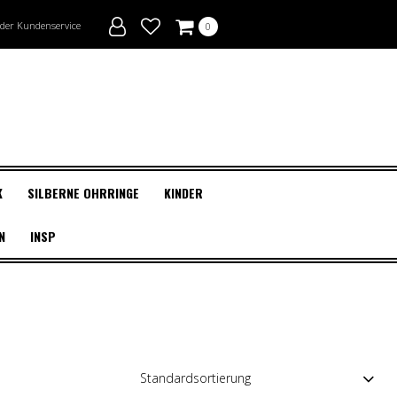
nder Kundenservice
0
K
SILBERNE OHRRINGE
KINDER
N
INSP
HMUCK & MAKE-
ND ACCESSOIRES
ND-
GE
BESCHREIBUNG
ANE SCHUHE
T
CHANDISE-
NÜRSENKEL
 Nagellack
IDUNG
h-T-Shirts &
ktops
EIGE
up & Wimpern