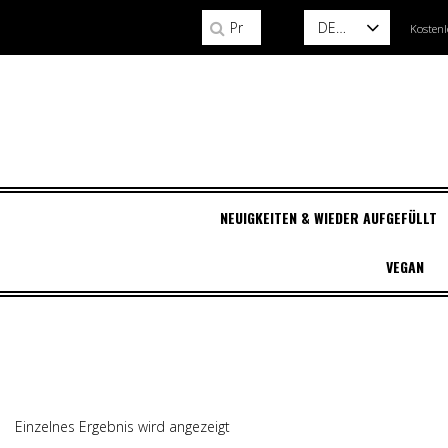
Suchen nach:
DE
Kostenl
NEUIGKEITEN & WIEDER AUFGEFÜLLT
VEGAN
KLEIDUNG
KLEIDUNG
VERKAUF OFFIZIE
HALSKETTEN &
ZUBEHÖR
HAARFARBE
DEMONIA SCHUH
VERKAUF OFFIZIE
BELIEBTE MARKE
Alle Damenbekleid
Alle Herrenbekleid
FANARTIKEL
CHOKER
Bilden
Alle Haarfarben an
SCHUHE OUTLET
FANARTIKEL
Marken A-Z
Jacken & Westen
Jacken & Westen
Halsbänder
Hermans erstaunli
SCHUHPFLEGE
KILLSTARS
Pullover, Hoodies
Sweatshirts & Kapu
Halsketten & Kette
Manische Panik
Manische Panik
T-Shirts, Leinen
T-Shirts & Tanktop
Manic Panic Cream
Höllenhase
Hemden und Blus
Hemden & Blazer
Wegbeschreibung
Schockladen
Einzelnes Ergebnis wird angezeigt
Kleider
Hosen & Shorts
Sterngucker