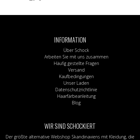
Dieses
Produkt
weist
mehrere
Varianten
INFORMATION
auf.
Die
Über Schock
Optionen
Arbeiten Sie mit uns zusammen
können
Häufig gestellte Fragen
auf
Versand
der
Kaufbedingungen
Produktseite
Unser Laden
gewählt
Datenschutzrichtlinie
werden
Haarfärbeanleitung
Blog
WIR SIND SCHOCKIERT
Der größte alternative Webshop Skandinaviens mit Kleidung, die