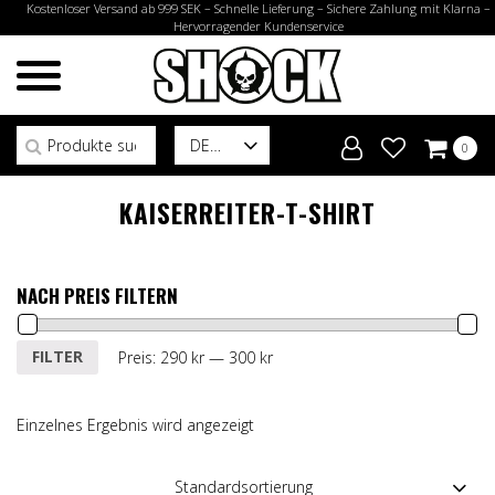
Kostenloser Versand ab 999 SEK – Schnelle Lieferung – Sichere Zahlung mit Klarna –
Hervorragender Kundenservice
Suchen nach:
DE
0
KAISERREITER-T-SHIRT
NACH PREIS FILTERN
Min.
Max.
FILTER
Preis:
290 kr
—
300 kr
Preis
Preis
Einzelnes Ergebnis wird angezeigt