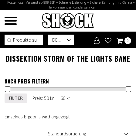
Kostenloser Versand ab 999 SEK – Schnelle Lieferung – Sichere Zahlung mit Klarna –
Hervorragender Kundenservice
Suchen nach:
DE
0
DISSEKTION STORM OF THE LIGHTS BANE
NACH PREIS FILTERN
Min.
Max.
FILTER
Preis:
50 kr
—
60 kr
Preis
Preis
Einzelnes Ergebnis wird angezeigt