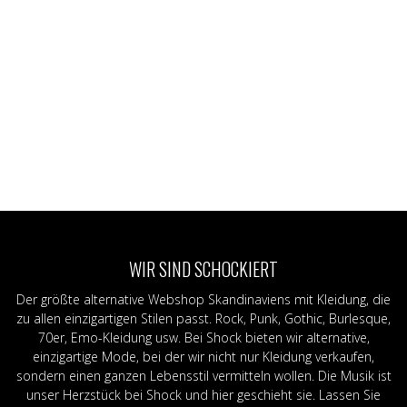
WIR SIND SCHOCKIERT
Der größte alternative Webshop Skandinaviens mit Kleidung, die
zu allen einzigartigen Stilen passt. Rock, Punk, Gothic, Burlesque,
70er, Emo-Kleidung usw. Bei Shock bieten wir alternative,
einzigartige Mode, bei der wir nicht nur Kleidung verkaufen,
sondern einen ganzen Lebensstil vermitteln wollen. Die Musik ist
unser Herzstück bei Shock und hier geschieht sie. Lassen Sie