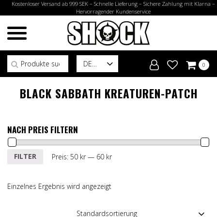
Kostenloser Versand ab 999 SEK – Schnelle Lieferung – Sichere Zahlung mit Klarna –
Hervorragender Kundenservice
Suchen nach:
DE
0
BLACK SABBATH KREATUREN-PATCH
NACH PREIS FILTERN
Min.
Max.
FILTER
Preis:
50 kr
—
60 kr
Preis
Preis
Einzelnes Ergebnis wird angezeigt